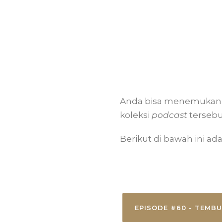
Anda bisa menemukan 
koleksi
podcast
terseb
Berikut di bawah ini ada
EPISODE #60 - TEMB