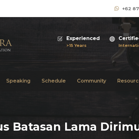
+62 87
Experienced
Certifi
>15 Years
Internati
Speaking
Schedule
Community
Resourc
us Batasan Lama Dirim