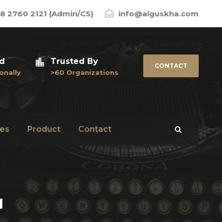
8 2760 2121 (Admin/CS)
info@alguskha.com
ed
Trusted By
CONTACT
onally
>60 Organizations
es
Product
Contact
u