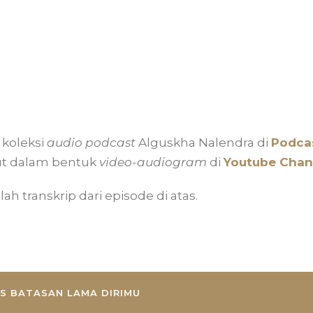
koleksi
audio podcast
Alguskha Nalendra di
Podcas
ut dalam bentuk
video-audiogram
di
Youtube Chan
lah transkrip dari episode di atas.
US BATASAN LAMA DIRIMU