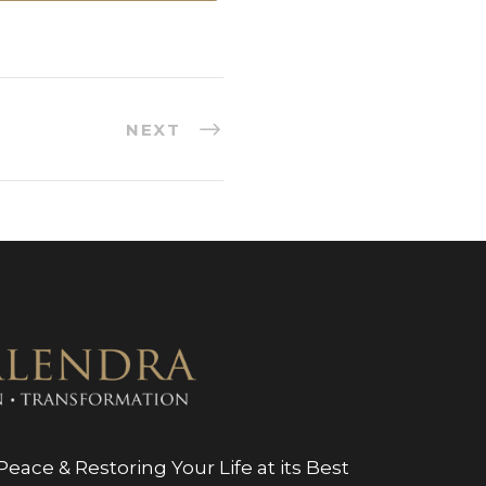
NEXT
eace & Restoring Your Life at its Best