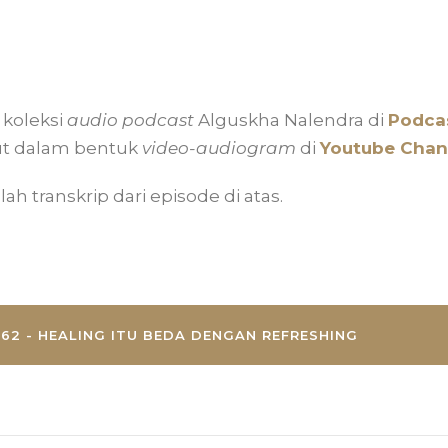
koleksi
audio podcast
Alguskha Nalendra di
Podcas
ut dalam bentuk
video-audiogram
di
Youtube Chan
lah transkrip dari episode di atas.
62 - HEALING ITU BEDA DENGAN REFRESHING