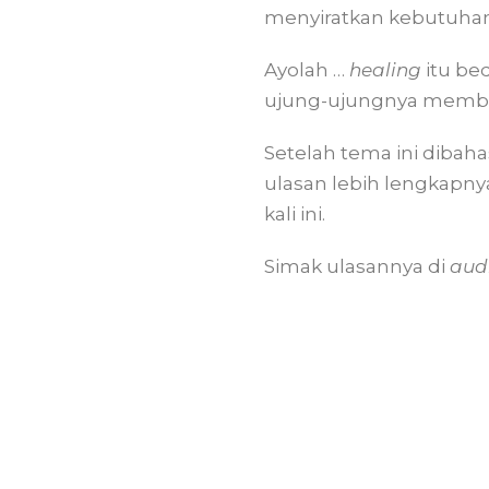
menyiratkan kebutuhan 
Ayolah …
healing
itu b
ujung-ujungnya membuat 
Setelah tema ini dibaha
ulasan lebih lengkapnya
kali ini.
Simak ulasannya di
aud