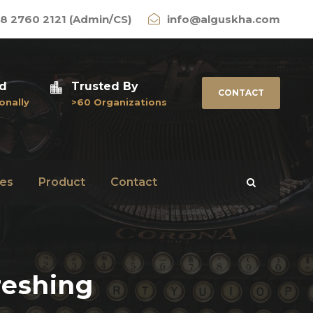
8 2760 2121 (Admin/CS)
info@alguskha.com
ed
Trusted By
CONTACT
onally
>60 Organizations
es
Product
Contact
reshing