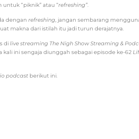
untuk “piknik” atau “
refreshing”
.
eda dengan
refreshing
, jangan sembarang menggunak
makna dari istilah itu jadi turun derajatnya.
s di
live streaming The Nigh Show Streaming & Pod
 kali ini sengaja diunggah sebagai episode ke-62
Li
io podcast
berikut ini.