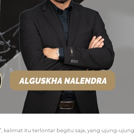
”
, kalimat itu terlontar begitu saja, yang ujung-ujun