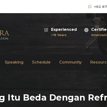
+62 87
Experienced
Certifi
>15 Years
Internati
Speaking
Schedule
Community
Resourc
ng Itu Beda Dengan Ref