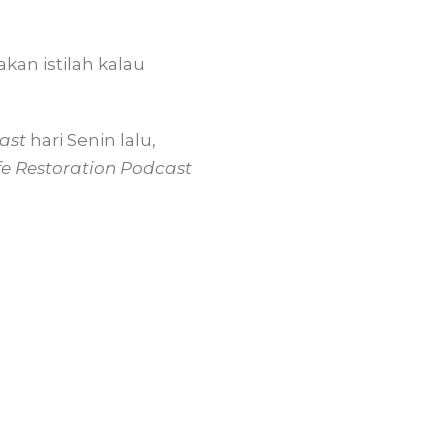
an istilah kalau
cast
hari Senin lalu,
fe Restoration Podcast