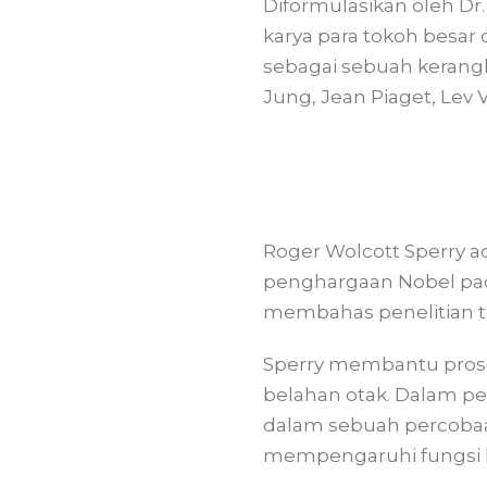
Diformulasikan oleh Dr.
karya para tokoh besar 
sebagai sebuah kerangka
Jung, Jean Piaget, Lev 
Roger Wolcott Sperry 
penghargaan Nobel pada
membahas penelitian 
Sperry membantu pros
belahan otak. Dalam p
dalam sebuah percoba
mempengaruhi fungsi k