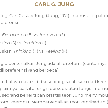
CARL G. JUNG
ologi Carl Gustav Jung (Jung, 1971), manusia dapat
eferensi:
:
Extraverted
(E) vs.
Introverted
(I)
nsing
(S) vs.
Intuiting
(I)
uskan:
Thinking
(T) vs.
Feeling
(F)
ang diperkenalkan Jung adalah dikotomi (contohnya
li preferensi yang berbeda).
 bahwa dalam diri seseorang salah satu dari keemp
g lainnya, baik itu fungsi persepsi atau fungsi mem
s, seorang peneliti dan praktisi teori Jung menyimp
tomi keempat. Memperkenalkan teori kepribadian (B