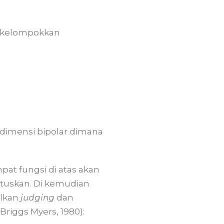
 dikelompokkan
 dimensi bipolar dimana
at fungsi di atas akan
utuskan. Di kemudian
ulkan
judging
dan
riggs Myers, 1980):