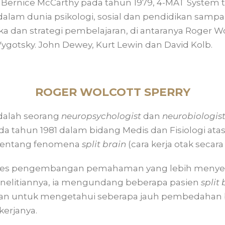
 Bernice McCarthy pada tahun 1979, 4-MAT System te
dalam dunia psikologi, sosial dan pendidikan sampa
 dan strategi pembelajaran, di antaranya Roger Wol
Vygotsky. John Dewey, Kurt Lewin dan David Kolb.
ROGER WOLCOTT SPERRY
adalah seorang
neuropsychologist
dan
neurobiologis
 tahun 1981 dalam bidang Medis dan Fisiologi atas
tentang fenomena
split brain
(cara kerja otak secara
es pengembangan pemahaman yang lebih menyelu
enelitiannya, ia mengundang beberapa pasien
split 
an untuk mengetahui seberapa jauh pembedahan 
erjanya.