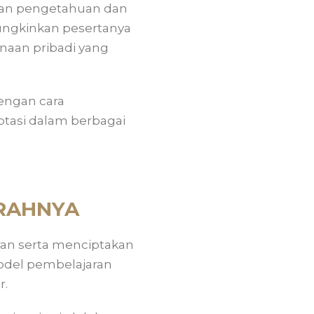
tkan pengetahuan dan
ngkinkan pesertanya
aan pribadi yang
engan cara
aptasi dalam berbagai
ARAHNYA
an serta menciptakan
odel pembelajaran
r.