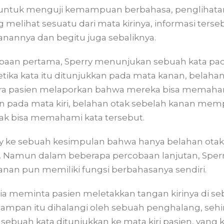
n untuk menguji kemampuan berbahasa, penglihatan
g melihat sesuatu dari mata kirinya, informasi terse
anannya dan begitu juga sebaliknya.
baan pertama, Sperry menunjukan sebuah kata pada
tika kata itu ditunjukkan pada mata kanan, belahan 
 pasien melaporkan bahwa mereka bisa memahami 
an pada mata kiri, belahan otak sebelah kanan me
idak bisa memahami kata tersebut.
 ke sebuah kesimpulan bahwa hanya belahan otak s
a. Namun dalam beberapa percobaan lanjutan, Sp
anan pun memiliki fungsi berbahasanya sendiri.
 dia meminta pasien meletakkan tangan kirinya di 
mpan itu dihalangi oleh sebuah penghalang, sehin
 sebuah kata ditunjukkan ke mata kiri pasien, yang