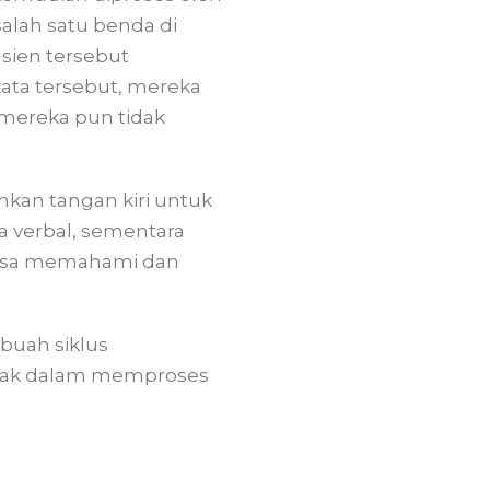
salah satu benda di
asien tersebut
ata tersebut, mereka
mereka pun tidak
kan tangan kiri untuk
a verbal, sementara
k bisa memahami dan
buah siklus
 otak dalam memproses