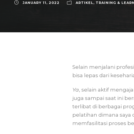
JANUARY 11, 2022
ARTIKEL
,
TRAINING & LEAR
Selain menjalani profes
bisa lepas dari kesehar
Ya
, selain aktif mengaj
juga sampai saat ini b
terlibat di berbagai 
pelatihan dimana saya 
memfasilitasi proses be