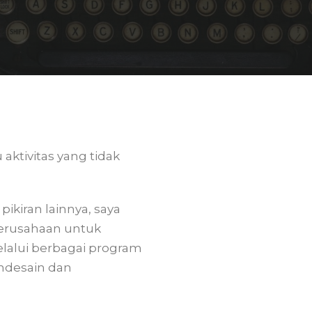
aktivitas yang tidak
pikiran lainnya, saya
perusahaan untuk
lalui berbagai program
endesain dan