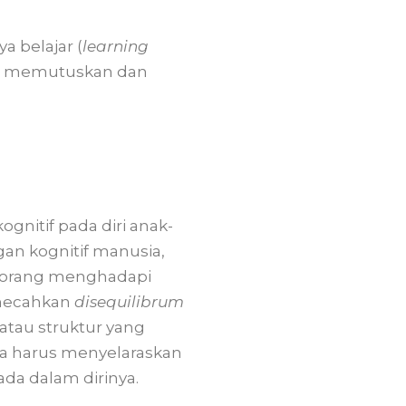
 belajar (
learning
alam memutuskan dan
gnitif pada diri anak-
an kognitif manusia,
seorang menghadapi
mecahkan
disequilibrum
atau struktur yang
a ia harus menyelaraskan
da dalam dirinya.