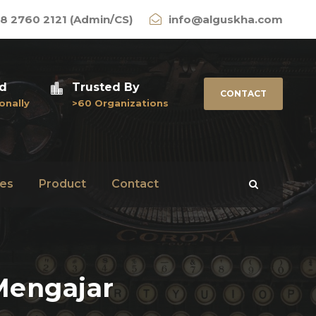
8 2760 2121 (Admin/CS)
info@alguskha.com
ed
Trusted By
CONTACT
onally
>60 Organizations
es
Product
Contact
Mengajar