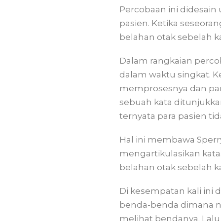
Percobaan ini didesai
pasien. Ketika seseoran
belahan otak sebelah k
Dalam rangkaian perco
dalam waktu singkat. Ke
memprosesnya dan para
sebuah kata ditunjukk
ternyata para pasien t
Hal ini membawa Sperry
mengartikulasikan kat
belahan otak sebelah k
Di kesempatan kali ini
benda-benda dimana na
melihat bendanya. Lalu