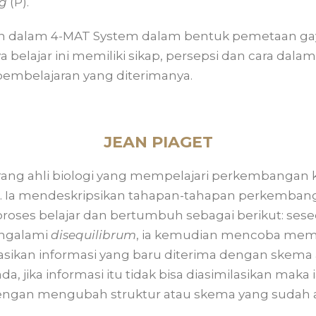
ng
(P).
 dalam 4-MAT System dalam bentuk pemetaan gaya
ya belajar ini memiliki sikap, persepsi dan cara d
embelajaran yang diterimanya.
JEAN PIAGET
rang ahli biologi yang mempelajari perkembangan ko
. Ia mendeskripsikan tahapan-tahapan perkembang
proses belajar dan bertumbuh sebagai berikut: se
mengalami
disequilibrum
, ia kemudian mencoba me
sikan informasi yang baru diterima dengan skema 
da, jika informasi itu tidak bisa diasimilasikan mak
engan mengubah struktur atau skema yang sudah a