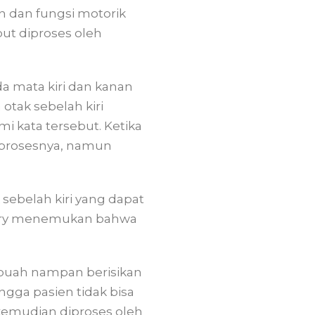
 dan fungsi motorik
but diproses oleh
 mata kiri dan kanan
otak sebelah kiri
kata tersebut. Ketika
mprosesnya, namun
ebelah kiri yang dapat
erry menemukan bahwa
sebuah nampan berisikan
gga pasien tidak bisa
 kemudian diproses oleh