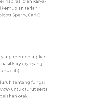
rinspirasi oleh karya-
i kemudian terlahir
cott Sperry, Carl G.
t
yang memenangkan
 hasil karyanya yang
 terpisah).
ruh tentang fungsi
brain
untuk turut serta
belahan otak