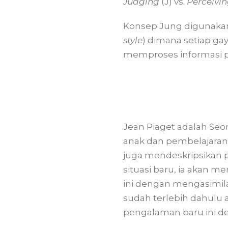
Judging
(J) vs.
Perceivi
Konsep Jung digunakan
style
) dimana setiap ga
memproses informasi p
Jean Piaget adalah Seo
anak dan pembelajaran
juga mendeskripsikan 
situasi baru, ia akan 
ini dengan mengasimila
sudah terlebih dahulu a
pengalaman baru ini d