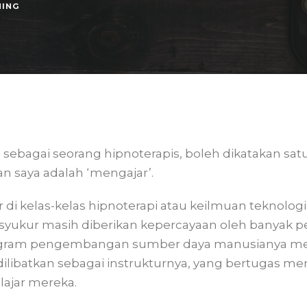
NING
i sebagai seorang hipnoterapis, boleh dikatakan satu 
ian saya adalah ‘mengajar’.
ar di kelas-kelas hipnoterapi atau keilmuan teknologi 
ersyukur masih diberikan kepercayaan oleh banyak 
program pengembangan sumber daya manusianya me
dilibatkan sebagai instrukturnya, yang bertugas m
lajar mereka.