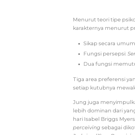
Menurut teori tipe psik
karakternya menurut pr
Sikap secara umum
Fungsi persepsi:
Se
Dua fungsi memut
Tiga area preferensi y
setiap kutubnya mewaki
Jung juga menyimpulkan
lebih dominan dari yan
hari Isabel Briggs Myer
perceiving
sebagai diko