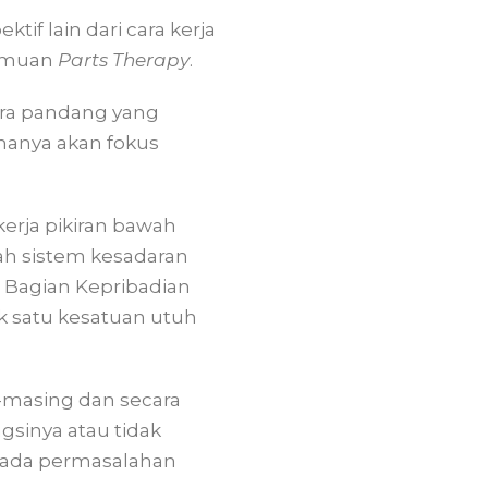
ktif lain dari cara kerja
eilmuan
Parts Therapy
.
cara pandang yang
 hanya akan fokus
rja pikiran bawah
ah sistem kesadaran
u Bagian Kepribadian
k satu kesatuan utuh
g-masing dan secara
ngsinya atau tidak
 pada permasalahan