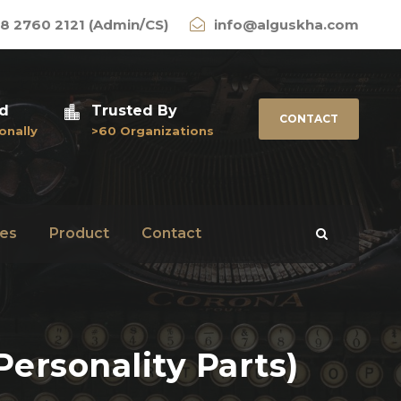
8 2760 2121 (Admin/CS)
info@alguskha.com
ed
Trusted By
CONTACT
onally
>60 Organizations
es
Product
Contact
ersonality Parts)