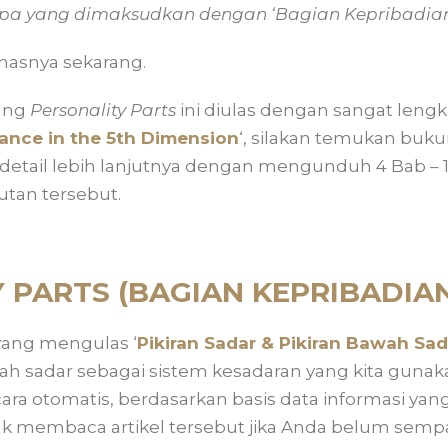
pa yang dimaksudkan dengan ‘Bagian Kepribadian’
hasnya sekarang.
ang
Personality Parts
ini diulas dengan sangat leng
ance in the 5th Dimension
‘, silakan temukan bu
 detail lebih lanjutnya dengan mengunduh 4 Bab –
autan tersebut.
 PARTS (BAGIAN KEPRIBADIAN
 yang mengulas ‘
Pikiran Sadar & Pikiran Bawah Sad
h sadar sebagai sistem kesadaran yang kita guna
secara otomatis, berdasarkan basis data informasi ya
k membaca artikel tersebut jika Anda belum sem