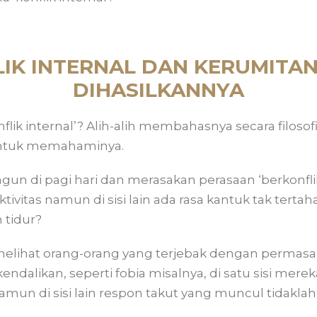
IK INTERNAL DAN KERUMITA
DIHASILKANNYA
flik internal’? Alih-alih membahasnya secara filos
untuk memahaminya.
n di pagi hari dan merasakan perasaan ‘berkonflik’,
tivitas namun di sisi lain ada rasa kantuk tak ter
 tidur?
elihat orang-orang yang terjebak dengan permasa
endalikan, seperti fobia misalnya, di satu sisi mere
amun di sisi lain respon takut yang muncul tidakla