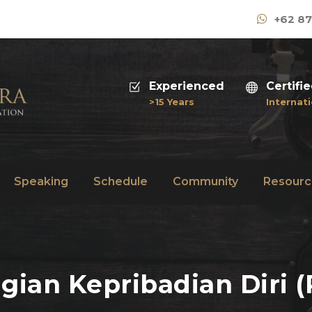
+62 87
Experienced
Certifi
>15 Years
Internati
Speaking
Schedule
Community
Resourc
an Kepribadian Diri (P