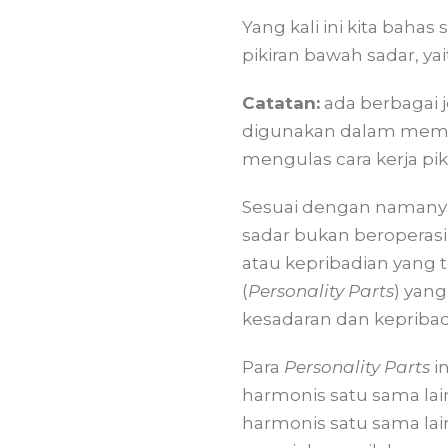
Yang kali ini kita bahas 
pikiran bawah sadar, ya
Catatan:
ada berbagai j
digunakan dalam memaham
mengulas cara kerja pik
Sesuai dengan namany
sadar bukan beroperasi
atau kepribadian yang 
(
Personality Parts
) yan
kesadaran dan kepribadia
Para
Personality Parts
i
harmonis satu sama lain
harmonis satu sama lai