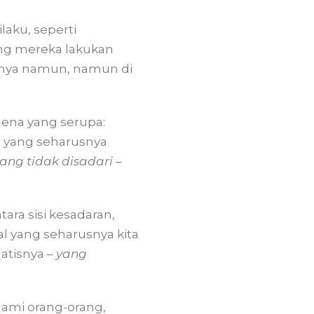
aku, seperti
ang mereka lakukan
uknya namun, namun di
omena yang serupa:
pa yang seharusnya
ang tidak disadari
–
tara sisi kesadaran,
al yang seharusnya kita
atisnya –
yang
lami orang-orang,