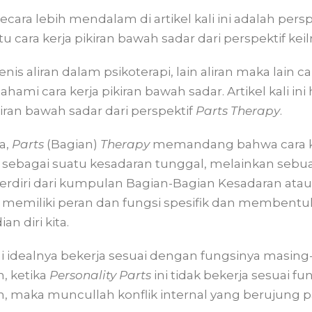
secara lebih mendalam di artikel kali ini adalah perspe
itu cara kerja pikiran bawah sadar dari perspektif k
enis aliran dalam psikoterapi, lain aliran maka lain 
i cara kerja pikiran bawah sadar. Artikel kali ini
iran bawah sadar dari perspektif
Parts Therapy
.
a,
Parts
(Bagian)
Therapy
memandang bahwa cara ke
 sebagai suatu kesadaran tunggal, melainkan sebu
terdiri dari kumpulan Bagian-Bagian Kesadaran ata
g memiliki peran dan fungsi spesifik dan membentu
n diri kita.
ni idealnya bekerja sesuai dengan fungsinya masin
, ketika
Personality Parts
ini tidak bekerja sesuai fu
n, maka muncullah konflik internal yang berujung