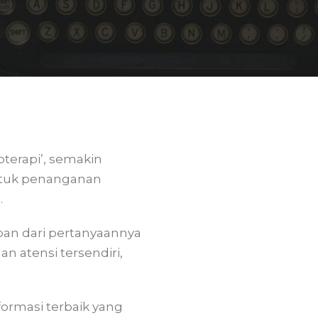
oterapi’, semakin
untuk penanganan
.
an dari pertanyaannya
 atensi tersendiri,
formasi terbaik yang