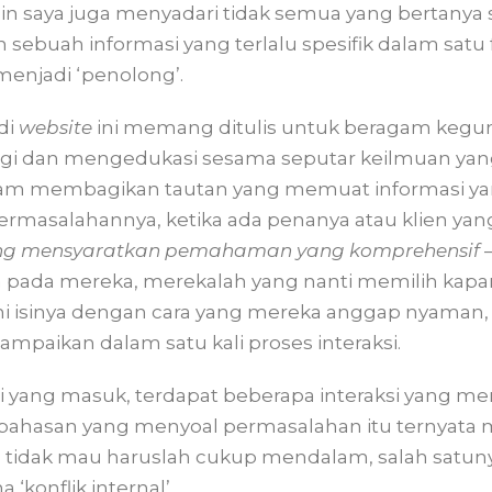
lain saya juga menyadari tidak semua yang bertanya s
buah informasi yang terlalu spesifik dalam satu fas
menjadi ‘penolong’.
 di
website
ini memang ditulis untuk beragam kegun
agi dan mengedukasi sesama seputar keilmuan yang
m membagikan tautan yang memuat informasi ya
masalahannya, ketika ada penanya atau klien y
ng mensyaratkan pemahaman yang komprehensif
–
pada mereka, merekalah yang nanti memilih kap
isinya dengan cara yang mereka anggap nyaman, 
paikan dalam satu kali proses interaksi.
si yang masuk, terdapat beberapa interaksi yang m
ahasan yang menyoal permasalahan itu ternyata 
dak mau haruslah cukup mendalam, salah satunya
konflik internal’.