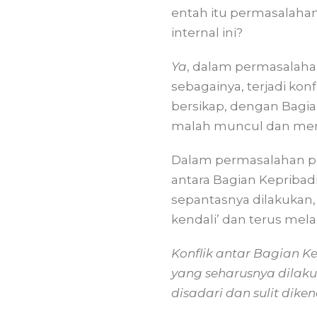
entah itu permasalahan
internal ini?
Ya
, dalam permasalahan
sebagainya, terjadi kon
bersikap, dengan Bagian
malah muncul dan menga
Dalam permasalahan per
antara Bagian Kepribad
sepantasnya dilakukan,
kendali’ dan terus mel
Konflik antar Bagian K
yang seharusnya dilak
disadari dan sulit dike