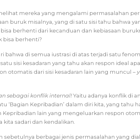
melihat mereka yang mengalami permasalahan peril
an buruk misalnya, yang di satu sisi tahu bahwa y
n bisa berhenti dari kecanduan dan kebiasaan bur
uk bisa berhenti?
ri bahwa di semua iustrasi di atas terjadi satu fen
a satu sisi kesadaran yang tahu akan respon ideal a
n otomatis dari sisi kesadaran lain yang muncul –
y
n sebagai konflik internal!
Yaitu adanya konflik di an
tu ‘Bagian Kepribadian’ dalam diri kita, yang tahu h
 Kepribadian lain yang mengeluarkan respon otom
a kita sadari dan kendalikan.
h sebetulnya berbagai jenis permasalahan yang dia