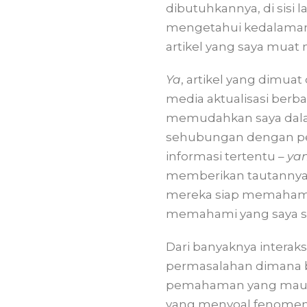
dibutuhkannya, di sisi 
mengetahui kedalaman se
artikel yang saya muat 
Ya
, artikel yang dimuat
media aktualisasi berb
memudahkan saya dala
sehubungan dengan per
informasi tertentu –
ya
memberikan tautannya 
mereka siap memahami 
memahami yang saya sam
Dari banyaknya interak
permasalahan dimana b
pemahaman yang mau ti
yang menyoal fenomena ‘