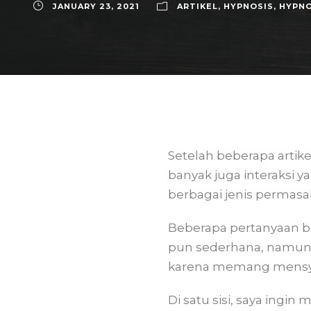
JANUARY 23, 2021
ARTIKEL
,
HYPNOSIS
,
HYPN
Setelah beberapa artik
banyak juga interaksi
berbagai jenis permasa
Beberapa pertanyaan b
pun sederhana, namun b
karena memang mensya
Di satu sisi, saya ing