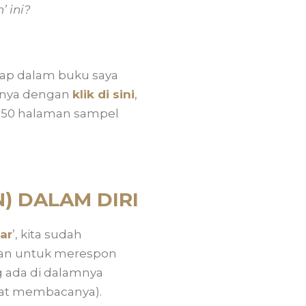
 ini?
kap dalam buku saya
kunya dengan
klik di sini
,
 150 halaman sampel
) DALAM DIRI
ar
’, kita sudah
kan untuk merespon
ng ada di dalamnya
pat membacanya).