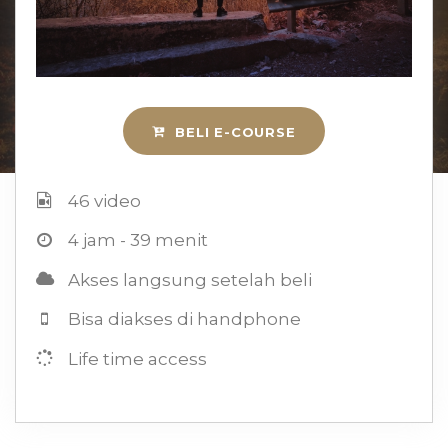
BELI E-COURSE
46 video
4 jam - 39 menit
Akses langsung setelah beli
Bisa diakses di handphone
Life time access