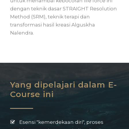
untuk menambal kebocoran life force ini
dengan teknik dasar STRAIGHT Resolution
Method (SRM), teknik terapi dan
transformasi hasil kreasi Alguskha
Nalendra.
Yang dipelajari dalam E-
Course ini
Esensi "kemerdekaan diri", proses