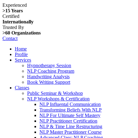
Experienced
>15 Years
Certified
Internationally
Trusted By
>60 Organizations
Contact
Home
Profile
Services
Hypnotherapy Session
NLP Coaching Program
Handwriting Analysis
Book Writing Support
Classes
Public Seminar & Workshop
NLP Workshops & Certification
NLP Influental Communication
Transforming Beliefs With NLP
NLP For Ultimate Self Mastery
NLP Practitioner Certification
NLP & Time Line Restructuring
NLP Master Practitioner Course
Advanced Class: NLP Coaching