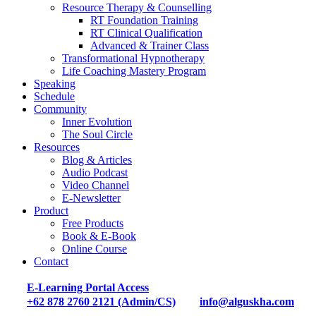
Resource Therapy & Counselling
RT Foundation Training
RT Clinical Qualification
Advanced & Trainer Class
Transformational Hypnotherapy
Life Coaching Mastery Program
Speaking
Schedule
Community
Inner Evolution
The Soul Circle
Resources
Blog & Articles
Audio Podcast
Video Channel
E-Newsletter
Product
Free Products
Book & E-Book
Online Course
Contact
E-Learning Portal Access
+62 878 2760 2121 (Admin/CS)
info@alguskha.com