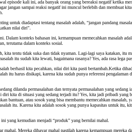
 awal episode kali ini, ada banyak orang yang bereaksi negatif ketika m
agar jangan sampai reaksi negatif ini muncul berlebih dan membuat kita
h.
nting untuk diadaptasi tentang masalah adalah, “jangan pandang masal
tkan nilai diri”.
i. Dalam konteks bahasan ini, kemampuan memecahkan masalah adala
an, terutama dalam konteks sosial.
ita tentu tidak suka dan tidak nyaman. Lagi-lagi saya katakan, itu man
asalah itu sudah kita lewati, bagaimana rasanya? Yes, ada rasa lega pas
lah berhasil kita pecahkan, nilai diri kita pasti bertambah.Ketika d
lah itu harus disikapi, karena kita sudah punya referensi pengalaman
 sedang dilanda permasalahan dan ternyata permasalahan yang sedang i
diri kita di situasi yang sedang terjadi itu? Yes, kita jadi pribadi yang 
kan bantuan, atau sosok yang bisa membantu memecahkan masalah, yan
ah itu. Karena kita adalah sosok yang punya kapasitas untuk itu, kita 
l ini yang kemudian menjadi “produk” yang bernilai mahal.
ayar mahal. Mereka dibayar mahal pastilah karena kemampuan mereka 