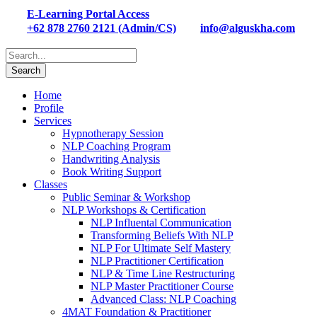
E-Learning Portal Access
+62 878 2760 2121 (Admin/CS)
info@alguskha.com
Home
Profile
Services
Hypnotherapy Session
NLP Coaching Program
Handwriting Analysis
Book Writing Support
Classes
Public Seminar & Workshop
NLP Workshops & Certification
NLP Influental Communication
Transforming Beliefs With NLP
NLP For Ultimate Self Mastery
NLP Practitioner Certification
NLP & Time Line Restructuring
NLP Master Practitioner Course
Advanced Class: NLP Coaching
4MAT Foundation & Practitioner