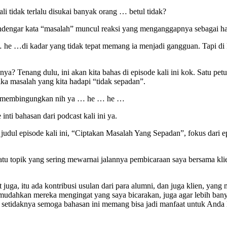
li tidak terlalu disukai banyak orang … betul tidak?
dengar kata “masalah” muncul reaksi yang menganggapnya sebagai hal
… he …di kadar yang tidak tepat memang ia menjadi gangguan. Tapi di 
ya? Tenang dulu, ini akan kita bahas di episode kali ini kok. Satu p
etika masalah yang kita hadapi “tidak sepadan”.
 membingungkan nih ya … he … he …
inti bahasan dari podcast kali ini ya.
t judul episode kali ini, “Ciptakan Masalah Yang Sepadan”, fokus dari 
satu topik yang sering mewarnai jalannya pembicaraan saya bersama kli
juga, itu ada kontribusi usulan dari para alumni, dan juga klien, yang
memudahkan mereka mengingat yang saya bicarakan, juga agar lebih b
 setidaknya semoga bahasan ini memang bisa jadi manfaat untuk Anda 