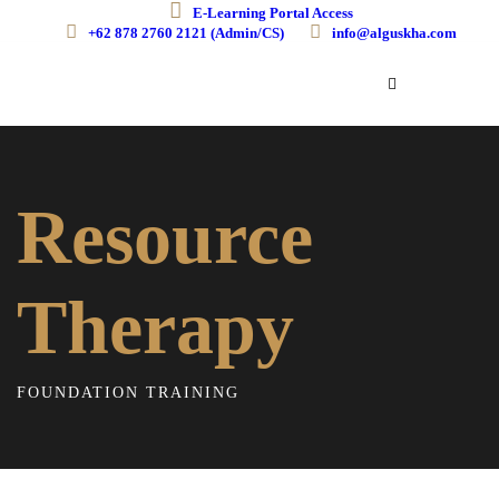
E-Learning Portal Access
+62 878 2760 2121 (Admin/CS)
info@alguskha.com
Resource
Therapy
FOUNDATION TRAINING