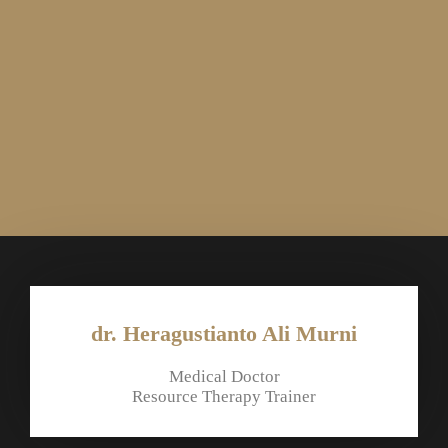
Trainer didikan Alguskha Nalendra langsung,
sementara Alguskha Nalendra sendiri lebih menjadi
pengawas program yang mensupervisi keseluruhan
jalannya acara.
Alguskha Nalendra sendiri fokus memfasilitasi
pembelajaran di Advanced Clinical Level
Qualification & Resource Therapy Trainer.
dr. Heragustianto Ali Murni
Medical Doctor
Resource Therapy Trainer