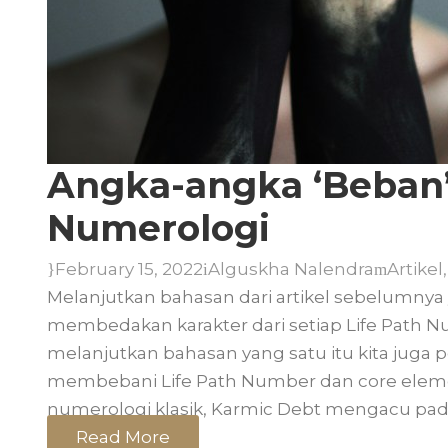
Angka-angka ‘Beban’
Numerologi
February 15, 2022
Alguskha Nalendra
Artikel
,
Melanjutkan bahasan dari artikel sebelumnya
membedakan karakter dari setiap Life Path N
melanjutkan bahasan yang satu itu kita juga
membebani Life Path Number dan core elem
numerologi klasik, Karmic Debt mengacu pa
Read More