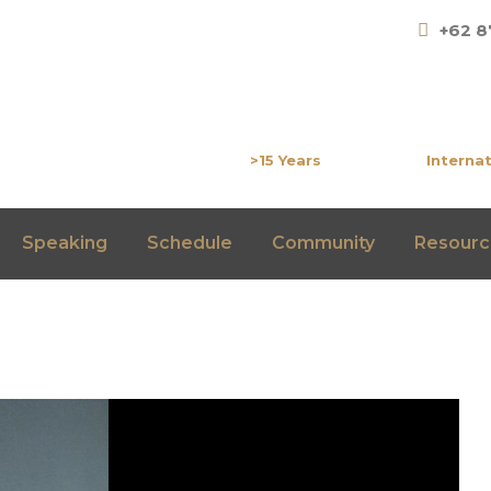
+62 8
Experienced
Certif
>15 Years
Internat
Speaking
Schedule
Community
Resourc