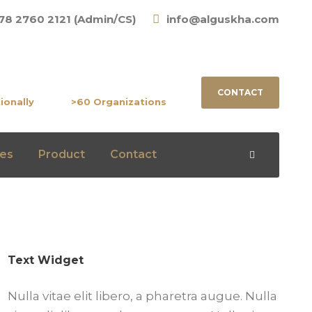
78 2760 2121 (Admin/CS)
info@alguskha.com
ied
Trusted By
CONTACT
ionally
>60 Organizations
es
Product
Contact
Text Widget
Nulla vitae elit libero, a pharetra augue. Nulla