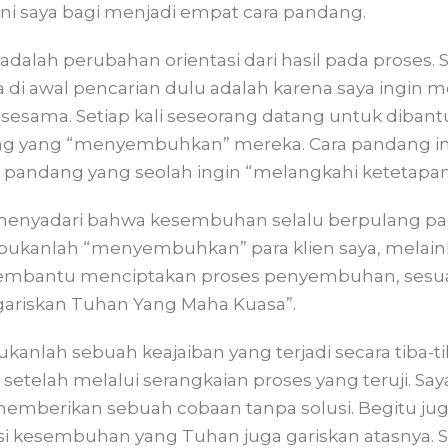
ni saya bagi menjadi empat cara pandang.
dalah perubahan orientasi dari hasil pada proses.
i awal pencarian dulu adalah karena saya ingin m
sama. Setiap kali seseorang datang untuk dibantu
ng yang “menyembuhkan” mereka. Cara pandang ini
 pandang yang seolah ingin “melangkahi ketetapa
 menyadari bahwa kesembuhan selalu berpulang pa
n bukanlah “menyembuhkan” para klien saya, mela
embantu menciptakan proses penyembuhan, sesua
ariskan Tuhan Yang Maha Kuasa”.
kanlah sebuah keajaiban yang terjadi secara tiba-t
ta setelah melalui serangkaian proses yang teruji. S
emberikan sebuah cobaan tanpa solusi. Begitu ju
usi kesembuhan yang Tuhan juga gariskan atasnya.