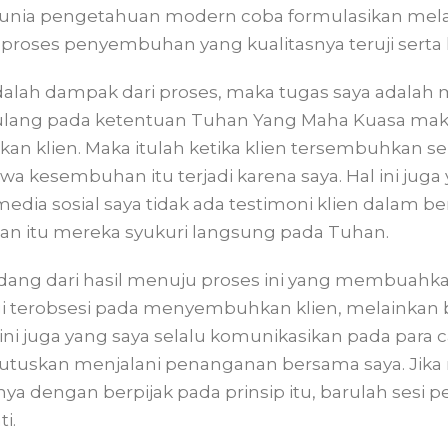
dunia pengetahuan modern coba formulasikan mela
a proses penyembuhan yang kualitasnya teruji serta 
lah dampak dari proses, maka tugas saya adalah m
pulang pada ketentuan Tuhan Yang Maha Kuasa mak
 klien. Maka itulah ketika klien tersembuhkan sek
 kesembuhan itu terjadi karena saya. Hal ini jug
edia sosial saya tidak ada testimoni klien dalam b
an itu mereka syukuri langsung pada Tuhan.
dang dari hasil menuju proses ini yang membuahk
 lagi terobsesi pada menyembuhkan klien, melainkan
ni juga yang saya selalu komunikasikan pada para ca
uskan menjalani penanganan bersama saya. Jika 
nya dengan berpijak pada prinsip itu, barulah sesi
i.