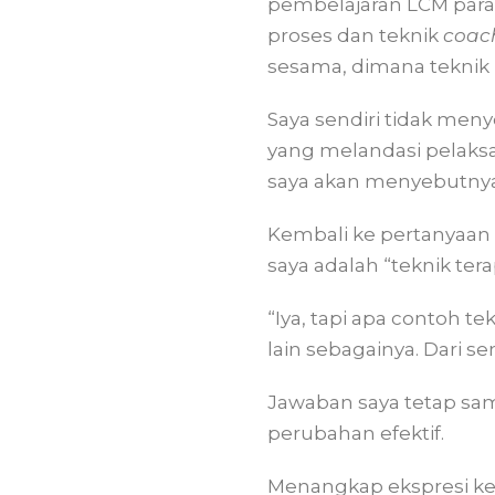
pembelajaran LCM para
proses dan teknik
coac
sesama, dimana teknik m
Saya sendiri tidak men
yang melandasi pelaks
saya akan menyebutnya 
Kembali ke pertanyaan p
saya adalah “teknik ter
“Iya, tapi apa contoh t
lain sebagainya. Dari se
Jawaban saya tetap sam
perubahan efektif.
Menangkap ekspresi keb