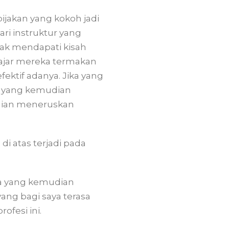
ijakan yang kokoh jadi
ari instruktur yang
dak mendapati kisah
lajar mereka termakan
fektif adanya. Jika yang
ini yang kemudian
dian meneruskan
i atas terjadi pada
a yang kemudian
ang bagi saya terasa
fesi ini.