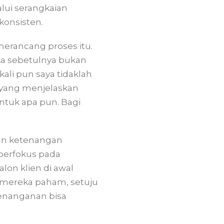
lui serangkaian
konsisten.
erancang proses itu.
a sebetulnya bukan
ali pun saya tidaklah
a yang menjelaskan
entuk apa pun. Bagi
an ketenangan
 berfokus pada
lon klien di awal
mereka paham, setuju
 penanganan bisa