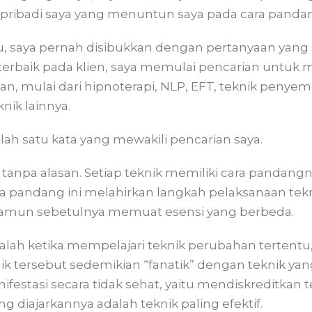
ribadi saya yang menuntun saya pada cara pandang
ulu, saya pernah disibukkan dengan pertanyaan yan
terbaik pada klien, saya memulai pencarian untuk
, mulai dari hipnoterapi, NLP, EFT, teknik penyem
knik lainnya.
ulah satu kata yang mewakili pencarian saya.
tanpa alasan. Setiap teknik memiliki cara pandang
ra pandang ini melahirkan langkah pelaksanaan tek
amun sebetulnya memuat esensi yang berbeda.
dalah ketika mempelajari teknik perubahan tertentu,
k tersebut sedemikian “fanatik” dengan teknik yan
nifestasi secara tidak sehat, yaitu mendiskreditkan t
 diajarkannya adalah teknik paling efektif.