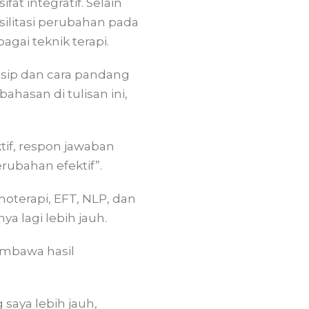
fat integratif. Selain
ilitasi perubahan pada
gai teknik terapi.
nsip dan cara pandang
asan di tulisan ini,
ktif, respon jawaban
rubahan efektif”.
oterapi, EFT, NLP, dan
ya lagi lebih jauh.
embawa hasil
saya lebih jauh,