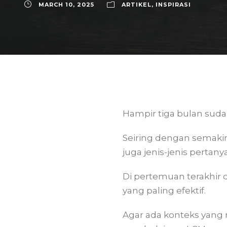
MARCH 10, 2025
ARTIKEL
,
INSPIRASI
Hampir tiga bulan suda
Seiring dengan semaki
juga jenis-jenis pertan
Di pertemuan terakhir d
yang paling efektif.
Agar ada konteks yang 