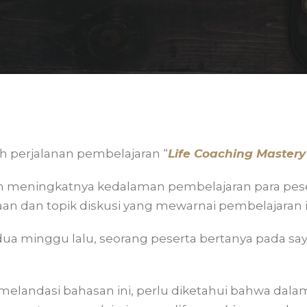
h perjalanan pembelajaran “
Life Coaching Master
n meningkatnya kedalaman pembelajaran para pes
yaan dan topik diskusi yang mewarnai pembelajaran i
ua minggu lalu, seorang peserta bertanya pada saya
melandasi bahasan ini, perlu diketahui bahwa dal