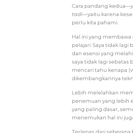
Cara pandang kedua—
tadi
—yaitu karena kese
perlu kita pahami.
Hal ini yang membawa s
pelajari. Saya tidak la
dan esensi yang melahir
saya tidak lagi sebatas 
mencari tahu kenapa (
dikembangkannya teknik
Lebih melelahkan mema
penemuan yang lebih es
yang paling dasar, semu
menemukan hal ini jugal
Terlepas dari seberapa 