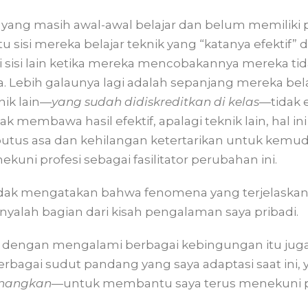
 yang masih awal-awal belajar dan belum memiliki p
 sisi mereka belajar teknik yang “katanya efektif” d
i sisi lain ketika mereka mencobakannya mereka ti
. Lebih galaunya lagi adalah sepanjang mereka be
ik lain—
yang sudah didiskreditkan di kelas
—tidak e
idak membawa hasil efektif, apalagi teknik lain, hal 
tus asa dan kehilangan ketertarikan untuk kemu
uni profesi sebagai fasilitator perubahan ini.
tidak mengatakan bahwa fenomena yang terjelaskan d
nyalah bagian dari kisah pengalaman saya pribadi.
 dengan mengalami berbagai kebingungan itu jug
agai sudut pandang yang saya adaptasi saat ini, y
nangkan
—untuk membantu saya terus menekuni pro