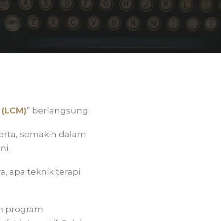
y
(LCM)
” berlangsung.
erta, semakin dalam
ni.
, apa teknik terapi
am program