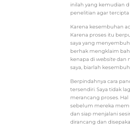
inilah yang kemudian 
penelitian agar tercipt
Karena kesembuhan ada
Karena proses itu ber
saya yang menyembuhkan
berhak mengklaim bahwa
kenapa di
website
dan m
saya, biarlah kesembuh
Berpindahnya cara pan
tersendiri. Saya tidak
merancang proses. Hal i
sebelum mereka memut
dan siap menjalani sesi
dirancang dan disepakat