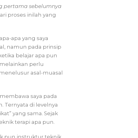
g pertama
sebelumnya
i proses inilah yang
 apa-apa yang saya
ral, namun pada prinsip
ketika belajar apa pun
 melainkan perlu
u menelusur asal-muasal
ng membawa saya pada
 Ternyata di levelnya
ikat” yang sama. Sejak
eknik terapi apa pun.
ik pun instruktur teknik