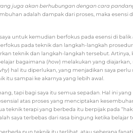
yang juga akan berhubungan dengan cara pandan
mbuhan adalah dampak dari proses, maka esensi dar
aya untuk kemudian berfokus pada esensi di balik
gi berfokus pada teknik dan langkah-langkah prosedu
kan teknik dan langkah-langkah tersebut. Artinya, 
belajar bagaimana (
how
) melakukan yang diajarkan,
why
) hal itu diperlukan, yang menjadikan saya perl
 itu sampai ke akarnya yang lebih awal.
ng, tapi bagi saya itu semua sepadan. Hal ini ya
ensial atas proses yang menciptakan kesembuhan.
a teknik terapi yang berbeda itu berpijak pada “hak
ah saya terbebas dari rasa bingung ketika belajar t
berbeda pun teknik itu terlihat, atau seberapa fanat