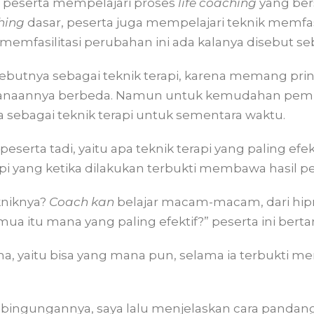
 peserta mempelajari proses
life coaching
yang bersi
hing
dasar, peserta juga mempelajari teknik memfas
emfasilitasi perubahan ini ada kalanya disebut seba
yebutnya sebagai teknik terapi, karena memang pri
anaannya berbeda. Namun untuk kemudahan pembah
sebagai teknik terapi untuk sementara waktu.
eserta tadi, yaitu apa teknik terapi yang paling efe
api yang ketika dilakukan terbukti membawa hasil pe
ekniknya?
Coach
kan
belajar macam-macam, dari hipn
mua itu mana yang paling efektif?” peserta ini bertan
a, yaitu bisa yang mana pun, selama ia terbukti m
ingungannya, saya lalu menjelaskan cara pandang 