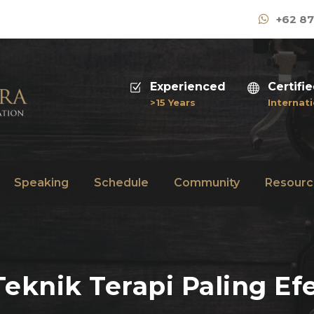
+62 87
Experienced
Certifi
>15 Years
Internati
Speaking
Schedule
Community
Resourc
eknik Terapi Paling Efe