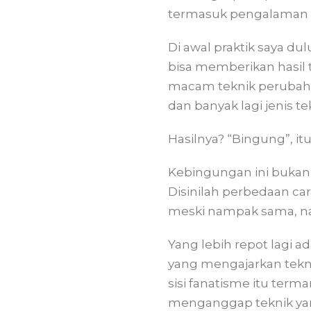
termasuk pengalaman p
Di awal praktik saya d
bisa memberikan hasil 
macam teknik perubahan
dan banyak lagi jenis te
Hasilnya? “Bingung”, it
Kebingungan ini bukan 
Disinilah perbedaan ca
meski nampak sama, n
Yang lebih repot lagi a
yang mengajarkan tekni
sisi fanatisme itu terma
menganggap teknik yang