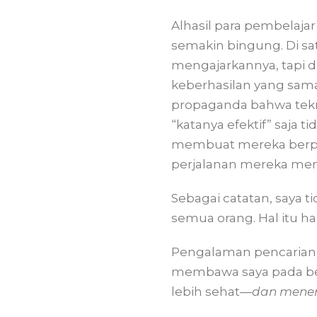
Alhasil para pembelajar
semakin bingung. Di satu
mengajarkannya, tapi d
keberhasilan yang sama
propaganda bahwa tekn
“katanya efektif” saja t
membuat mereka berpu
perjalanan mereka menek
Sebagai catatan, saya 
semua orang. Hal itu ha
Pengalaman pencarian
membawa saya pada berb
lebih sehat—
dan mene