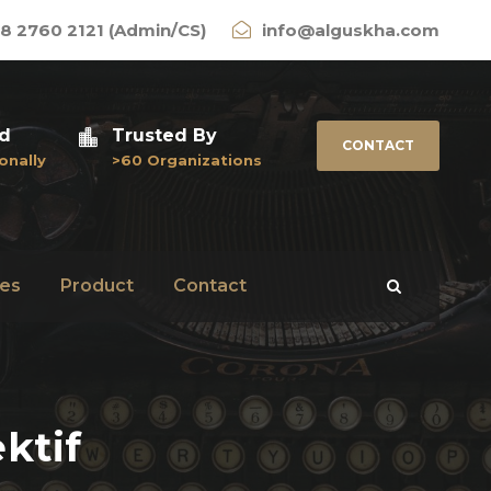
8 2760 2121 (Admin/CS)
info@alguskha.com
ed
Trusted By
CONTACT
onally
>60 Organizations
es
Product
Contact
ktif