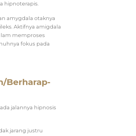
a hipnoterapis.
ian amygdala otaknya
ileks. Aktifnya amigdala
s dalam memproses
penuhnya fokus pada
n/Berharap-
ada jalannya hipnosis
dak jarang justru