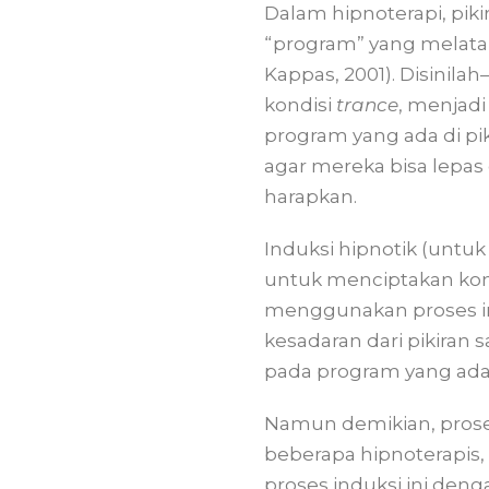
Dalam hipnoterapi, pik
“program” yang melatari
Kappas, 2001). Disinila
kondisi
trance
, menjadi
program yang ada di pi
agar mereka bisa lepa
harapkan.
Induksi hipnotik (untuk
untuk menciptakan kondi
menggunakan proses in
kesadaran dari pikiran
pada program yang ada d
Namun demikian, proses
beberapa hipnoterapis,
proses induksi ini den