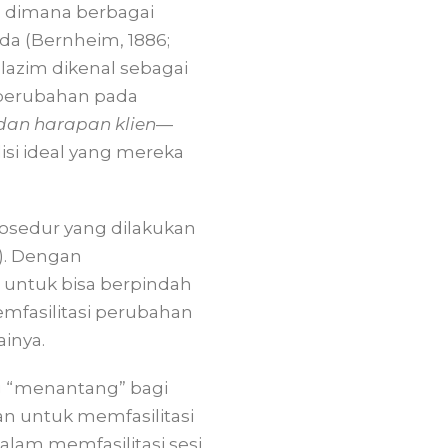
n dimana berbagai
da (Bernheim, 1886;
 lazim dikenal sebagai
i perubahan pada
dan harapan klien
—
si ideal yang mereka
prosedur yang dilakukan
d). Dengan
untuk bisa berpindah
emfasilitasi perubahan
ainya.
ng “menantang” bagi
an untuk memfasilitasi
alam memfasilitasi sesi