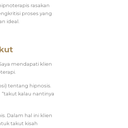
 hipnoterapis rasakan
ngkritisi proses yang
an ideal.
kut
 Saya mendapati klien
erapi.
i) tentang hipnosis.
u “takut kalau nantinya
s. Dalam hal ini klien
tuk takut kisah