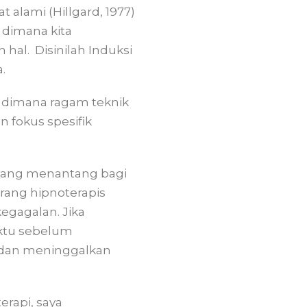
 alami (Hillgard, 1977)
 dimana kita
 hal. Disinilah Induksi
.
i dimana ragam teknik
n fokus spesifik
 yang menantang bagi
rang hipnoterapis
gagalan. Jika
aktu sebelum
h dan meninggalkan
rapi, saya