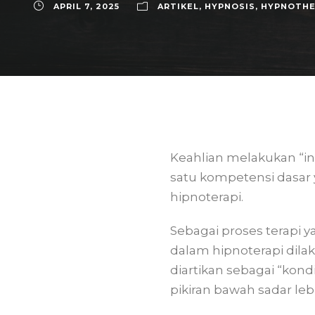
APRIL 7, 2025
ARTIKEL
,
HYPNOSIS
,
HYPNOTHE
Keahlian melakukan “in
satu kompetensi dasar 
hipnoterapi.
Sebagai proses terapi ya
dalam hipnoterapi dilak
diartikan sebagai “ko
pikiran bawah sadar le