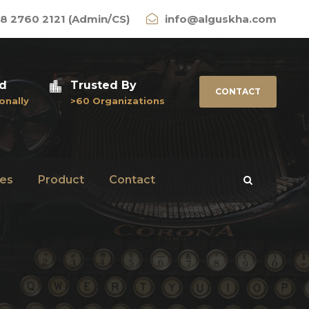
8 2760 2121 (Admin/CS)
info@alguskha.com
ed
Trusted By
CONTACT
onally
>60 Organizations
es
Product
Contact