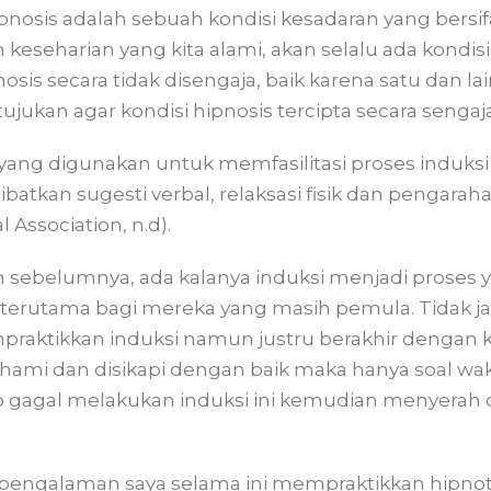
osis adalah sebuah kondisi kesadaran yang bersifat
eseharian yang kita alami, akan selalu ada kondisi
is secara tidak disengaja, baik karena satu dan lain
ujukan agar kondisi hipnosis tercipta secara sengaja
yang digunakan untuk memfasilitasi proses induks
tkan sugesti verbal, relaksasi fisik dan pengaraha
 Association, n.d).
n sebelumnya, ada kalanya induksi menjadi proses
 terutama bagi mereka yang masih pemula. Tidak ja
ktikkan induksi namun justru berakhir dengan ke
ahami dan disikapi dengan baik maka hanya soal w
ap gagal melakukan induksi ini kemudian menyera
pengalaman saya selama ini mempraktikkan hipnote