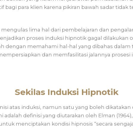
tif bagi para klien karena pikiran bawah sadar tidak
uk mengulas lima hal dari pembelajaran dan pengal
menjadikan proses induksi hipnotik gagal dilakukan 
ah dengan memahami hal-hal yang dibahas dalam tu
 mempersiapkan dan memfasilitasi jalannya prosesi 
Sekilas Induksi Hipnotik
nisi atas induksi, namun satu yang boleh dikatakan
ni adalah definisi yang diutarakan oleh Elman (1964
untuk menciptakan kondisi hipnosis “secara sengaja