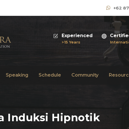
+62 87
Experienced
Certifi
>15 Years
Internati
Speaking
Schedule
Community
Resourc
 Induksi Hipnotik