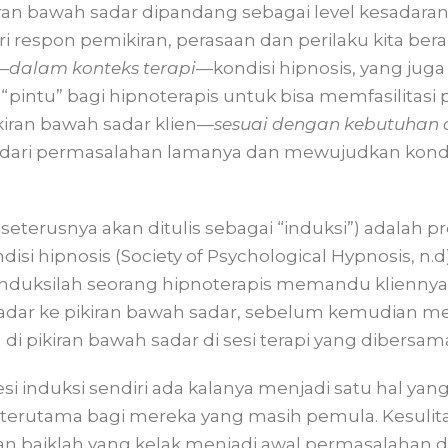
iran bawah sadar dipandang sebagai level kesadara
 respon pemikiran, perasaan dan perilaku kita bera
h—
dalam konteks terapi
—kondisi hipnosis, yang juga
 “pintu” bagi hipnoterapis untuk bisa memfasilitas
kiran bawah sadar klien—
sesuai dengan kebutuhan 
s dari permasalahan lamanya dan mewujudkan kondi
 seterusnya akan ditulis sebagai “induksi”) adalah 
si hipnosis (Society of Psychological Hypnosis, n.
duksilah seorang hipnoterapis memandu kliennya 
 sadar ke pikiran bawah sadar, sebelum kemudian m
i pikiran bawah sadar di sesi terapi yang dibersam
i induksi sendiri ada kalanya menjadi satu hal ya
 terutama bagi mereka yang masih pemula. Kesulit
gan baiklah yang kelak menjadi awal permasalahan d