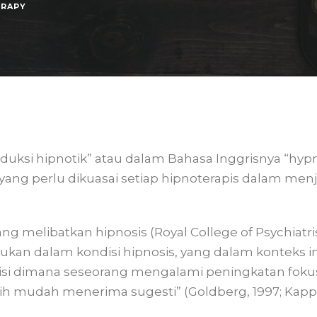
RAPY
duksi hipnotik” atau dalam Bahasa Inggrisnya “hypn
yang perlu dikuasai setiap hipnoterapis dalam menj
ng melibatkan hipnosis (Royal College of Psychiatrist
ukan dalam kondisi hipnosis, yang dalam konteks in
ndisi dimana seseorang mengalami peningkatan fok
bih mudah menerima sugesti” (Goldberg, 1997; Kappa