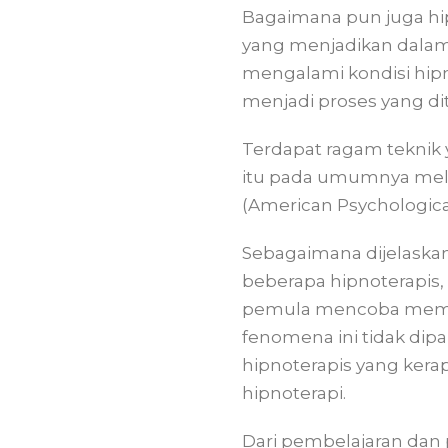
Bagaimana pun juga hipn
yang menjadikan dalam k
mengalami kondisi hipnos
menjadi proses yang dit
Terdapat ragam teknik 
itu pada umumnya meliba
(American Psychological
Sebagaimana dijelaska
beberapa hipnoterapis,
pemula mencoba mempra
fenomena ini tidak dip
hipnoterapis yang ker
hipnoterapi.
Dari pembelajaran dan 