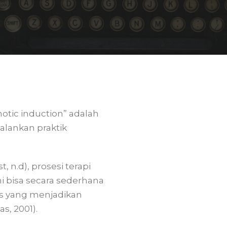
otic induction” adalah
alankan praktik
, n.d), prosesi terapi
i bisa secara sederhana
us yang menjadikan
s, 2001).