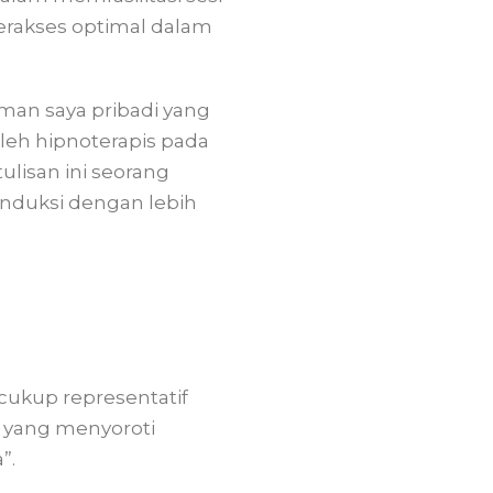
 terakses optimal dalam
aman saya pribadi yang
oleh hipnoterapis pada
lisan ini seorang
induksi dengan lebih
 cukup representatif
), yang menyoroti
”.