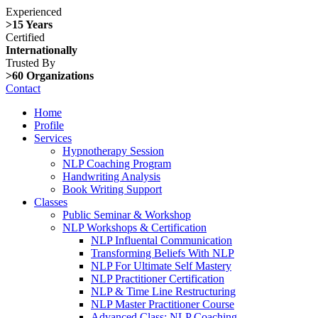
Experienced
>15 Years
Certified
Internationally
Trusted By
>60 Organizations
Contact
Home
Profile
Services
Hypnotherapy Session
NLP Coaching Program
Handwriting Analysis
Book Writing Support
Classes
Public Seminar & Workshop
NLP Workshops & Certification
NLP Influental Communication
Transforming Beliefs With NLP
NLP For Ultimate Self Mastery
NLP Practitioner Certification
NLP & Time Line Restructuring
NLP Master Practitioner Course
Advanced Class: NLP Coaching