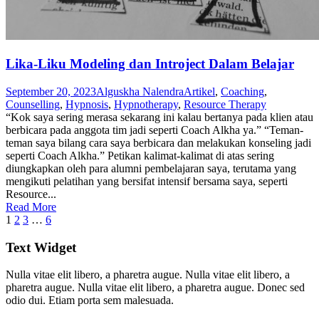
Lika-Liku Modeling dan Introject Dalam Belajar
September 20, 2023
Alguskha Nalendra
Artikel
,
Coaching
,
Counselling
,
Hypnosis
,
Hypnotherapy
,
Resource Therapy
“Kok saya sering merasa sekarang ini kalau bertanya pada klien atau
berbicara pada anggota tim jadi seperti Coach Alkha ya.” “Teman-
teman saya bilang cara saya berbicara dan melakukan konseling jadi
seperti Coach Alkha.” Petikan kalimat-kalimat di atas sering
diungkapkan oleh para alumni pembelajaran saya, terutama yang
mengikuti pelatihan yang bersifat intensif bersama saya, seperti
Resource...
Read More
1
2
3
…
6
Text Widget
Nulla vitae elit libero, a pharetra augue. Nulla vitae elit libero, a
pharetra augue. Nulla vitae elit libero, a pharetra augue. Donec sed
odio dui. Etiam porta sem malesuada.