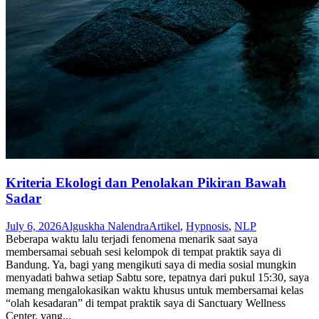
Kriteria Ekologi dan Penolakan Pikiran Bawah
Sadar
July 6, 2026
Alguskha Nalendra
Artikel
,
Hypnosis
,
NLP
Beberapa waktu lalu terjadi fenomena menarik saat saya
membersamai sebuah sesi kelompok di tempat praktik saya di
Bandung. Ya, bagi yang mengikuti saya di media sosial mungkin
menyadati bahwa setiap Sabtu sore, tepatnya dari pukul 15:30, saya
memang mengalokasikan waktu khusus untuk membersamai kelas
“olah kesadaran” di tempat praktik saya di Sanctuary Wellness
Center, yang...