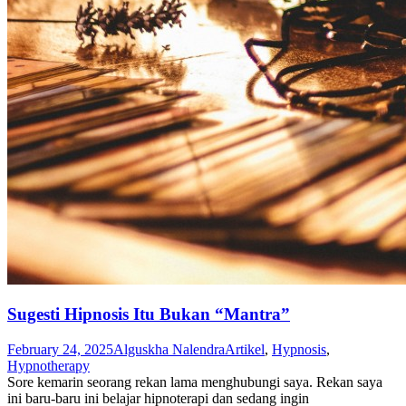
Sugesti Hipnosis Itu Bukan “Mantra”
February 24, 2025
Alguskha Nalendra
Artikel
,
Hypnosis
,
Hypnotherapy
Sore kemarin seorang rekan lama menghubungi saya. Rekan saya
ini baru-baru ini belajar hipnoterapi dan sedang ingin