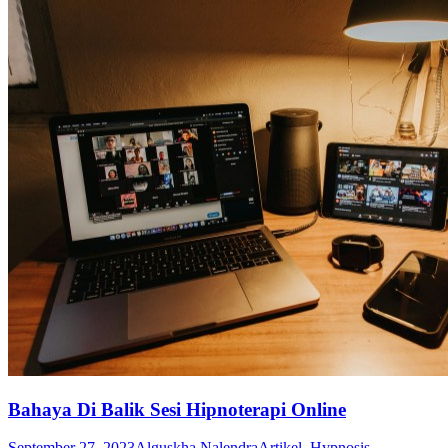
Bahaya Di Balik Sesi Hipnoterapi Online
September 27, 2023
Alguskha Nalendra
Artikel
,
Hypnosis
,