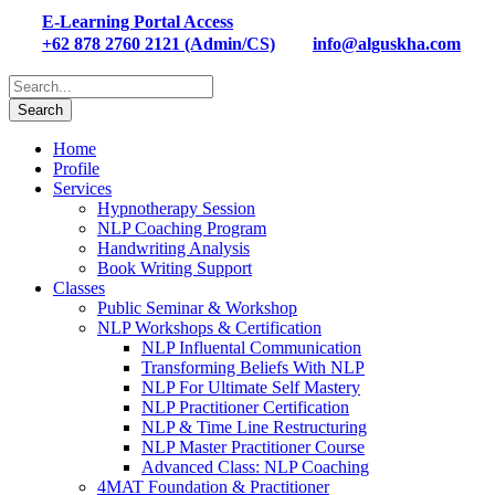
E-Learning Portal Access
+62 878 2760 2121 (Admin/CS)
info@alguskha.com
Home
Profile
Services
Hypnotherapy Session
NLP Coaching Program
Handwriting Analysis
Book Writing Support
Classes
Public Seminar & Workshop
NLP Workshops & Certification
NLP Influental Communication
Transforming Beliefs With NLP
NLP For Ultimate Self Mastery
NLP Practitioner Certification
NLP & Time Line Restructuring
NLP Master Practitioner Course
Advanced Class: NLP Coaching
4MAT Foundation & Practitioner