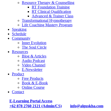
Resource Therapy & Counselling
RT Foundation Training
RT Clinical Qualification
Advanced & Trainer Class
Transformational Hypnotherapy
Life Coaching Mastery Program
Speaking
Schedule
Community
Inner Evolution
The Soul Circle
Resources
Blog & Articles
Audio Podcast
Video Channel
E-Newsletter
Product
Free Products
Book & E-Book
Online Course
Contact
E-Learning Portal Access
+62 878 2760 2121 (Admin/CS)
info@alguskha.com