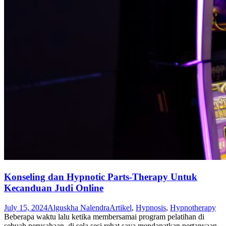
Konseling dan Hypnotic Parts-Therapy Untuk
Kecanduan Judi Online
July 15, 2024
Alguskha Nalendra
Artikel
,
Hypnosis
,
Hypnotherapy
Beberapa waktu lalu ketika membersamai program pelatihan di
sebuah perusahaan, di sela sesi rehat saya mendapatkan pertanyaan