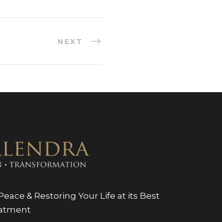
NEXT
eace & Restoring Your Life at its Best
eatment