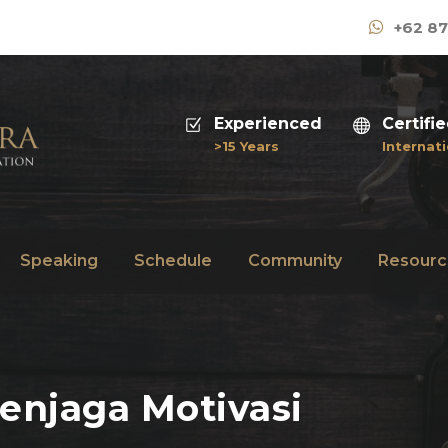
+62 87
Experienced
Certifi
>15 Years
Internati
Speaking
Schedule
Community
Resourc
Menjaga Motivasi