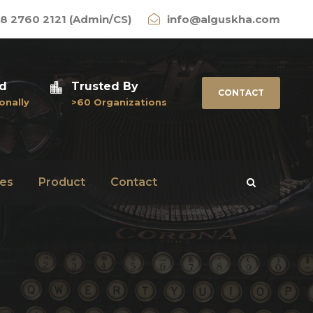
8 2760 2121 (Admin/CS)
info@alguskha.com
ed
Trusted By
CONTACT
onally
>60 Organizations
es
Product
Contact