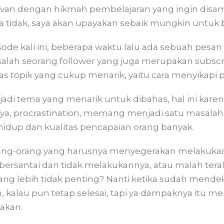
van dengan hikmah pembelajaran yang ingin disam
a tidak, saya akan upayakan sebaik mungkin untuk
isode kali ini, beberapa waktu lalu ada sebuah pesa
i salah seorang follower yang juga merupakan subscr
 topik yang cukup menarik, yaitu cara menyikapi
njadi tema yang menarik untuk dibahas, hal ini kar
ya, procrastination, memang menjadi satu masalah
hidup dan kualitas pencapaian orang banyak.
rang-orang yang harusnya menyegerakan melakukan
bersantai dan tidak melakukannya, atau malah tera
ang lebih tidak penting? Nanti ketika sudah mende
n, kalau pun tetap selesai, tapi ya dampaknya itu 
takan.