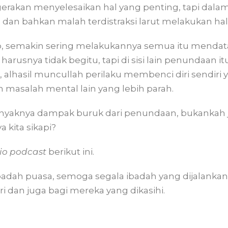
rakan menyelesaikan hal yang penting, tapi dala
an bahkan malah terdistraksi larut melakukan hal l
p, semakin sering melakukannya semua itu menda
hu harusnya tidak begitu, tapi di sisi lain penundaan 
n, alhasil muncullah perilaku membenci diri sendir
salah mental lain yang lebih parah.
yaknya dampak buruk dari penundaan, bukankah jel
 kita sikapi?
io podcast
berikut ini.
adah puasa, semoga segala ibadah yang dijalankan
ri dan juga bagi mereka yang dikasihi.