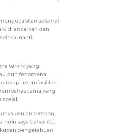
ga mengucapkan selamat
lu dilancarkan dan
elesai nanti.
ena terkini yang
atau pun fenomena
 terapi, memfasilitasi
ga membahas tema yang
 sosial.
 punya usulan tentang
ingin saya bahas itu,
cakupan pengetahuan