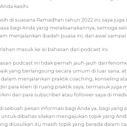
nda kasihi.
masih di suasana Ramadhan tahun 2022 ini, saya ju
asa bagi Anda yang melaksanakannya, semoga sela
am menjalankan ibadah puasa ini, dari awal sampai s
rlahan masuk ke isi bahasan dari podcast ini.
hasan podcast ini tidak pernah jauh-jauh dari fenom
aik yang berlangsung secara umum di luar sana, 
dalam menjalankan praktik coaching, konseling atau
iri para klien di ruang praktik saya, termasuk ju
ini dari para subscriber atau follower saya di media
jadi sebuah pesan informasi bagi Anda ya, bagi yang
 untuk dibahas silakan mengajukan topik yang Anda 
ng diusulkan itu masih topik yang berada dalam 