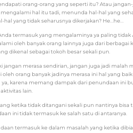
dapati orang-orang yang seperti itu? Atau jangan
 mengalami hal itu tadi, menunda hal-hal yang seh
-hal yang tidak seharusnya dikerjakan? He…he…
 Anda termasuk yang mengalaminya ya paling tidak 
dialami oleh banyak orang lainnya juga dari berbagai
ang dikenal sebagai tokoh besar sekali pun.
ski jangan merasa sendirian, jangan juga jadi mala
 oleh orang banyak jadinya merasa ini hal yang baik
ah ya, karena memang dampak dari penundaan ini bu
tivitas lain.
ang ketika tidak ditangani sekali pun nantinya bis
an ini tidak termasuk ke salah satu di antaranya.
aan termasuk ke dalam masalah yang ketika dibiark