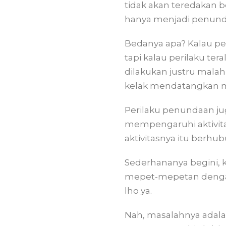
tidak akan teredakan b
hanya menjadi penundaa
Bedanya apa? Kalau pen
tapi kalau perilaku ter
dilakukan justru malah 
kelak mendatangkan ma
Perilaku penundaan jug
mempengaruhi aktivitas
aktivitasnya itu berhu
Sederhananya begini, 
mepet-mepetan dengan 
lho ya.
Nah, masalahnya adalah