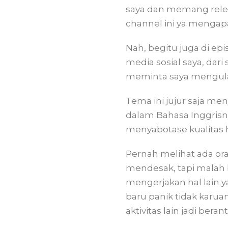
saya dan memang rele
channel ini ya mengap
Nah, begitu juga di ep
media sosial saya, dar
meminta saya mengulas
Tema ini jujur saja me
dalam Bahasa Inggrisn
menyabotase kualitas 
Pernah melihat ada o
mendesak, tapi malah 
mengerjakan hal lain y
baru panik tidak karua
aktivitas lain jadi beran