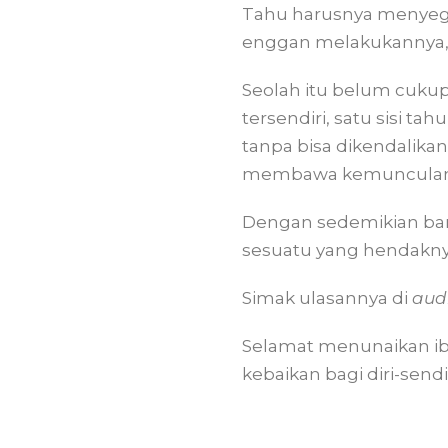
Tahu harusnya menyege
enggan melakukannya, d
Seolah itu belum cuku
tersendiri, satu sisi ta
tanpa bisa dikendalika
membawa kemunculan ma
Dengan sedemikian ban
sesuatu yang hendaknya
Simak ulasannya di
aud
Selamat menunaikan ib
kebaikan bagi diri-sendi