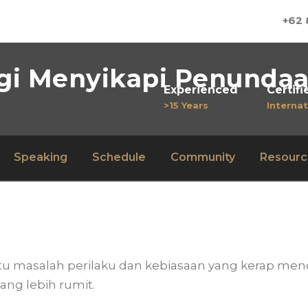
+62 
egi Menyikapi Penunda
Experienced
Certifi
>15 Years
Internat
Speaking
Schedule
Community
Resourc
u masalah perilaku dan kebiasaan yang kerap me
ang lebih rumit.