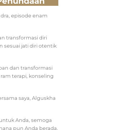
 Penundaan
ndra, episode enam
n transformasi diri
suai jati diri otentik
upan dan transformasi
gram terapi, konseling
ersama saya, Alguskha
k untuk Anda, semoga
imana pun Anda berada,