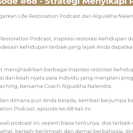
sode #68 - Strategi Menyikapi
kan Life Restoration Podcast dari Alguskha Nale
Restoration Podcast, inspirasi restorasi kehidupan da
ain kehidupan terbaik yang layak Anda dapatkan se
st menghadirkan berbagai inspirasi restorasi kehid
asi dari kisah nyata para individu yang menjalani pro
Coaching, bersama Coach Alguskha Nalendra.
alian dimana pun Anda berada, kembali berjumpa b
ation Podcast, episode ke-68 kali ini.
i podcast ini, seperti biasa tentunya, doa terbai
sehat, berkah-berlimpah dan damai-berbahagia, d