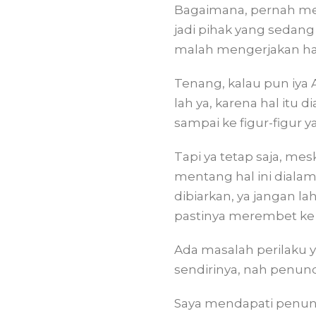
Bagaimana, pernah men
jadi pihak yang sedang
malah mengerjakan hal
Tenang, kalau pun iya
lah ya, karena hal itu 
sampai ke figur-figur y
Tapi ya tetap saja, me
mentang hal ini dialami
dibiarkan, ya jangan l
pastinya merembet ke ak
Ada masalah perilaku y
sendirinya, nah penunda
Saya mendapati penund