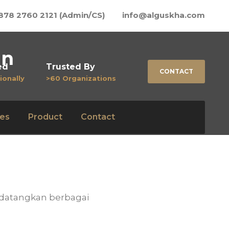
878 2760 2121 (Admin/CS)
info@alguskha.com
an
ed
Trusted By
CONTACT
ionally
>60 Organizations
es
Product
Contact
ndatangkan berbagai