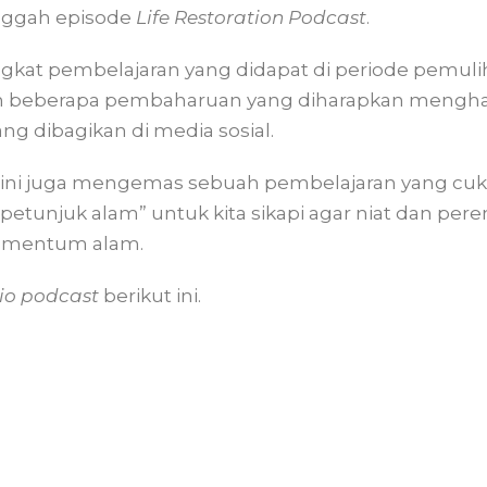
nggah episode
Life Restoration Podcast
.
ngkat pembelajaran yang didapat di periode pemuli
 beberapa pembaharuan yang diharapkan menghad
ang dibagikan di media sosial.
li ini juga mengemas sebuah pembelajaran yang cuku
unjuk alam” untuk kita sikapi agar niat dan pere
momentum alam.
io podcast
berikut ini.