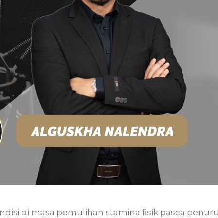
disi di masa pemulihan stamina fisik pasca penuru