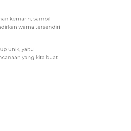
han kemarin, sambil
irkan warna tersendiri
p unik, yaitu
ncanaan yang kita buat