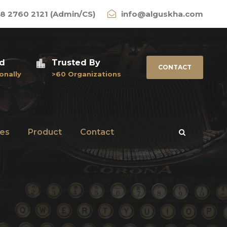
8 2760 2121 (Admin/CS)
info@alguskha.com
ed
Trusted By
CONTACT
onally
>60 Organizations
es
Product
Contact