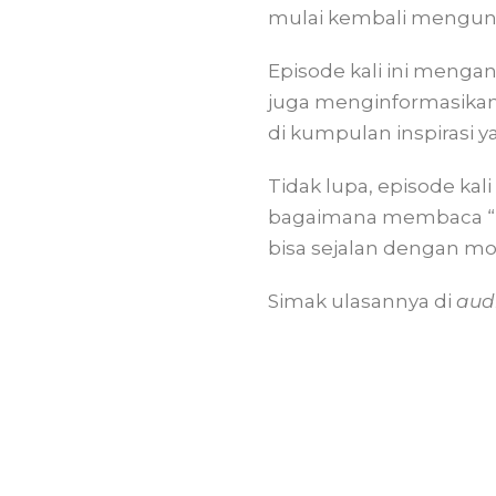
mulai kembali mengu
Episode kali ini menga
juga menginformasikan
di kumpulan inspirasi y
Tidak lupa, episode ka
bagaimana membaca “pet
bisa sejalan dengan 
Simak ulasannya di
aud