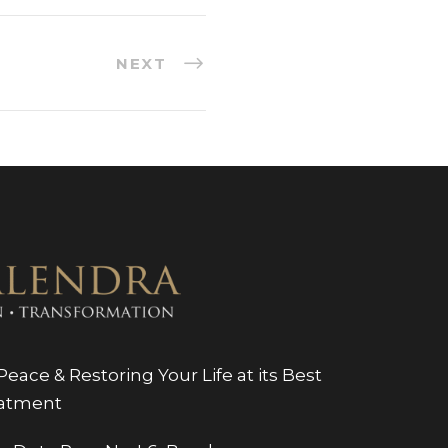
NEXT
eace & Restoring Your Life at its Best
eatment