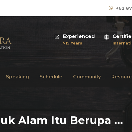
+62 87
Experienced
Certifi
>15 Years
Internati
Speaking
Schedule
Community
Resourc
juk Alam Itu Berupa …