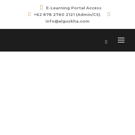
E-Learning Portal Access
+62 878 2760 2121 (Admin/CS)
info@alguskha.com
Day
MARCH 20, 2021